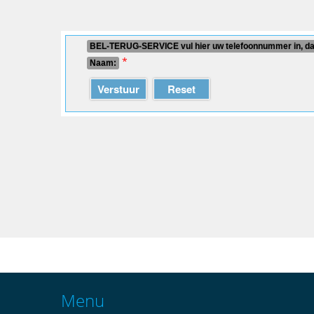
BEL-TERUG-SERVICE vul hier uw telefoonnummer in, daa
*
Naam:
Verstuur
Reset
Menu