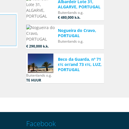
Albardeir Lote 31,
ALGARVE, PORTUGAL
Buitenlands o.g.
€ 480,000
k.k.
Nogueira do Cravo,
PORTUGAL
Buitenlands o.g.
€ 290,000
k.k.
Beco da Guarda, nº 71
r/c or/and 73 r/c, LUZ,
PORTUGAL
Buitenlands o.g.
TE HUUR
Facebook