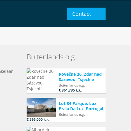
Contact
Buitenlands o.g.
akelaar
Rovečné 20, Zdar nad
Sázavou, Tsjechië
Buitenlands o.g.
€ 361,735
k.k.
Lot 34 Parque, Luz
Praia Da Luz, Portugal
Buitenlands o.g.
€ 595,000
k.k.