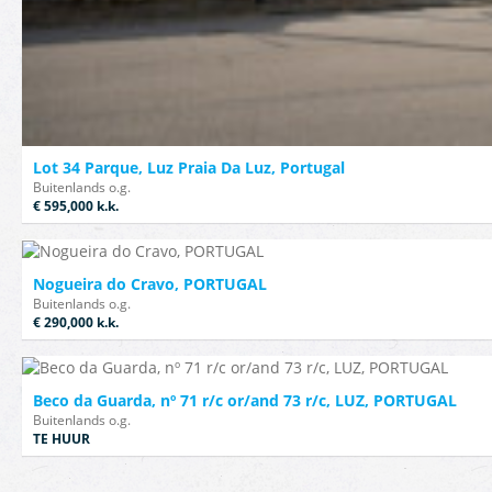
Lot 34 Parque, Luz Praia Da Luz, Portugal
Buitenlands o.g.
€ 595,000
k.k.
Nogueira do Cravo, PORTUGAL
Buitenlands o.g.
€ 290,000
k.k.
Beco da Guarda, nº 71 r/c or/and 73 r/c, LUZ, PORTUGAL
Buitenlands o.g.
TE HUUR