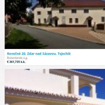
Rovečné 20, Zdar nad Sázavou, Tsjechië
Buitenlands o.g.
€ 361,735
k.k.