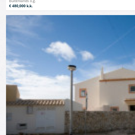
Buitenlands o.g.
€ 480,000
k.k.