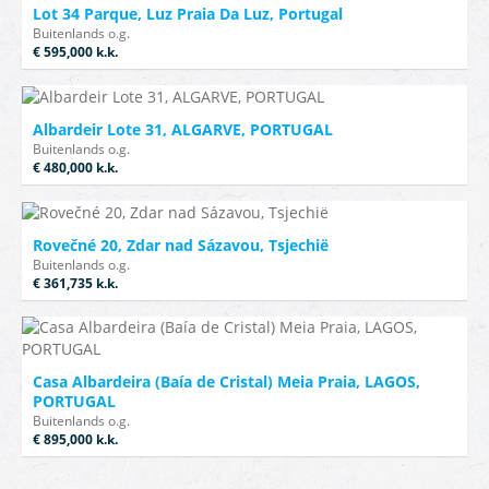
Lot 34 Parque, Luz Praia Da Luz, Portugal
Buitenlands o.g.
€ 595,000
k.k.
Albardeir Lote 31, ALGARVE, PORTUGAL
Buitenlands o.g.
€ 480,000
k.k.
Rovečné 20, Zdar nad Sázavou, Tsjechië
Buitenlands o.g.
€ 361,735
k.k.
Casa Albardeira (Baía de Cristal) Meia Praia, LAGOS,
PORTUGAL
Buitenlands o.g.
€ 895,000
k.k.