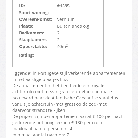
ID:
#1595
Soort woning:
Overeenkomst:
Verhuur
Plaats:
Buitenlands o.g.
Badkamers:
2
Slaapkamers:
2
2
Oppervlakte:
40m
Rating:
liggende) in Portugese stijl verkerende appartementen
in het aardige plaatjes Luz.
De appartementen hebben beide een royale
achtertuin met toegang via een kleine openbare
boulevard naar de Atlantische Oceaan! Je staat dus
vanuit je achtertuin (met gras) op de zee (met
daarvoor strand) te kijken!
De prijzen zijn per appartement vanaf € 100 per nacht
gedurende het hoogseizoen € 130 per nacht.
maximaal aantal personen: 4
minimaal aantal nachten: 7