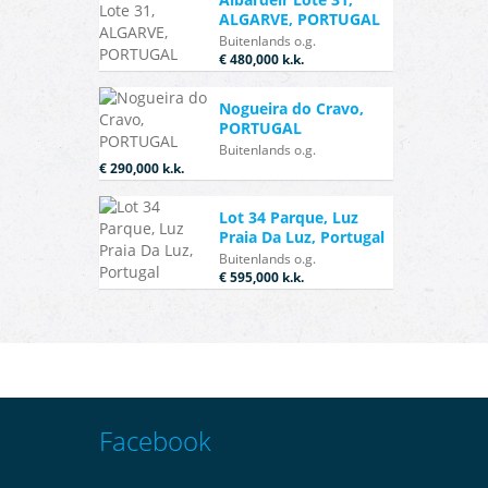
ALGARVE, PORTUGAL
Buitenlands o.g.
€ 480,000
k.k.
Nogueira do Cravo,
PORTUGAL
Buitenlands o.g.
€ 290,000
k.k.
Lot 34 Parque, Luz
Praia Da Luz, Portugal
Buitenlands o.g.
€ 595,000
k.k.
Facebook