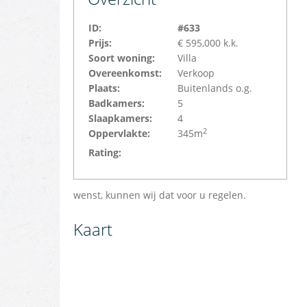
ID:
#633
Prijs:
€ 595,000
k.k.
Soort woning:
Villa
Overeenkomst:
Verkoop
Plaats:
Buitenlands o.g.
Badkamers:
5
Slaapkamers:
4
2
Oppervlakte:
345m
Rating:
wenst, kunnen wij dat voor u regelen.
Kaart