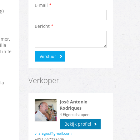
E-mail
*
g)
Bericht
*
amer,
lla
 in te
Verstuur
Verkoper
la
José Antonio
Rodriques
4
Eigenschappen
Bekijk profiel
vilalagos@gmail.com
+351 967778606