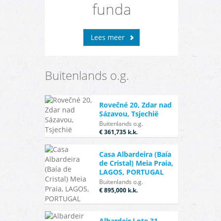
funda
Lees meer
Buitenlands o.g.
Rovečné 20, Zdar nad
Sázavou, Tsjechië
Buitenlands o.g.
€ 361,735
k.k.
Casa Albardeira (Baía
de Cristal) Meia Praia,
LAGOS, PORTUGAL
Buitenlands o.g.
€ 895,000
k.k.
Albardeir Lote 31,