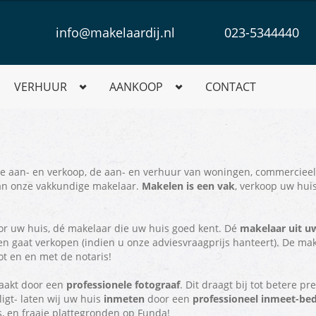
info@makelaardij.nl
023-5344440
VERHUUR
AANKOOP
CONTACT
e aan- en verkoop, de aan- en verhuur van woningen, commercieel
 van onze vakkundige makelaar.
Makelen is een vak
, verkoop uw hu
or uw huis, dé makelaar die uw huis goed kent. Dé
makelaar uit u
 gaat verkopen (indien u onze adviesvraagprijs hanteert). De mak
tot en en met de notaris!
akt door een
professionele fotograaf
. Dit draagt bij tot betere pr
igt- laten wij uw huis
inmeten
door een
professioneel inmeet-bedr
, en fraaie plattegronden op Funda!