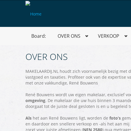
Board:
OVER ONS
VERKOOP
OVER ONS
MAKELAARDIJ.NL houdt zich voornamelijk bezig met d
vastgoed en taxaties. Profiteer ook van de expertise
met onze vakkundige, René Bouwens
René Bouwens wordt uw eigen makelaar, exclusief vo
omgeving
. De makelaar die uw huis binnen 3 maanden
doorgaat tot de juiste deal gesloten is en u begeleid 
Als
het aan René Bouwens ligt, worden de
foto’s
gema
en daardoor een snellere verkoop en -als het aan mij l
zorgt voor juiste afmetingen (
NEN 2580
) qua metrages