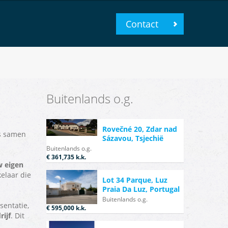
Contact
Buitenlands o.g.
Rovečné 20, Zdar nad
is samen
Sázavou, Tsjechië
Buitenlands o.g.
€ 361,735
k.k.
w eigen
elaar die
Lot 34 Parque, Luz
Praia Da Luz, Portugal
Buitenlands o.g.
esentatie,
€ 595,000
k.k.
ijf
. Dit