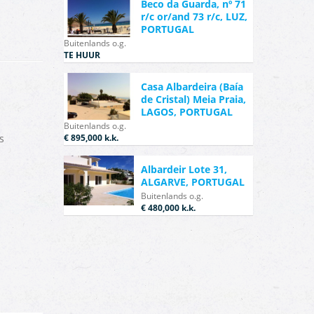
Beco da Guarda, nº 71
r/c or/and 73 r/c, LUZ,
PORTUGAL
Buitenlands o.g.
TE HUUR
Casa Albardeira (Baía
de Cristal) Meia Praia,
LAGOS, PORTUGAL
Buitenlands o.g.
s
€ 895,000
k.k.
Albardeir Lote 31,
ALGARVE, PORTUGAL
Buitenlands o.g.
€ 480,000
k.k.