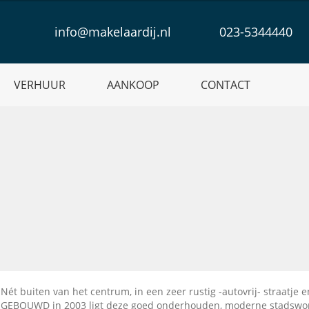
info@makelaardij.nl
023-5344440
VERHUUR
AANKOOP
CONTACT
Nét buiten van het centrum, in een zeer rustig -autovrij- straatje e
GEBOUWD in 2003 ligt deze goed onderhouden, moderne stadswo