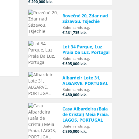
€ 290,000
k.k.
Rovečné 20, Zdar nad
Sázavou, Tsjechië
Buitenlands o.g.
€ 361,735
k.k.
Lot 34 Parque, Luz
Praia Da Luz, Portugal
Buitenlands o.g.
€ 595,000
k.k.
Albardeir Lote 31,
ALGARVE, PORTUGAL
Buitenlands o.g.
€ 480,000
k.k.
Casa Albardeira (Baía
de Cristal) Meia Praia,
LAGOS, PORTUGAL
Buitenlands o.g.
€ 895,000
k.k.