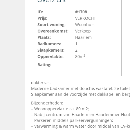
ID:
#1708
Prijs:
VERKOCHT
Soort woning:
Woonhuis
Overeenkomst:
Verkoop
Plaats:
Haarlem
Badkamers:
1
Slaapkamers:
2
2
Oppervlakte:
80m
Rating:
dakterras.
Moderne badkamer met douche, wastafel, 2e toilet
Slaapkamer aan de voorzijde met dakkapel en berg
Bijzonderheden:
– Woonoppervlakte ca. 80 m2;
– Nabij centrum van Haarlem en Haarlemmer Hout,
– Parkeren middels parkeervergunningen;
– Verwarming & warm water door middel van CV-ke