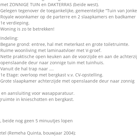
met ZONNIGE TUIN en DAKTERRAS (beide west).
Gelegen tegenover de toegankelijke, gemeentelijke “Tuin van Jonke
Royale woonkamer op de parterre en 2 slaapkamers en badkamer
1e verdieping.
Woning is zo te betrekken!
Indeling:
Begane grond: entree, hal met meterkast en grote toiletruimte.
Ruime woonliving met laminaatvloer met V-groef.
Nette praktische open keuken aan de voorzijde en aan de achterzi
openslaande deur naar zonnige tuin met tuinhuis.
Vanuit de hal trap naar ….
1e Etage: overloop met bergkast v.v. CV-opstelling.
Grote slaapkamer achterzijde met openslaande deur naar zonnig
 en aansluiting voor wasapparatuur.
ruimte in knieschotten en bergkast.
 beide nog geen 5 minuutjes lopen
tel (Remeha Quinta, bouwjaar 2004);