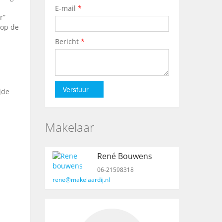
E-mail
*
r”
 op de
Bericht
*
Verstuur
jde
Makelaar
René Bouwens
06-21598318
rene@makelaardij.nl