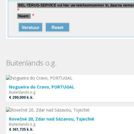
BEL-TERUG-SERVICE vul hier uw telefoonnummer in, daarna nemen w
*
*
Naam:
Verstuur
Reset
Buitenlands o.g.
Nogueira do Cravo, PORTUGAL
Buitenlands o.g.
€ 290,000
k.k.
Rovečné 20, Zdar nad Sázavou, Tsjechië
Buitenlands o.g.
€ 361,735
k.k.