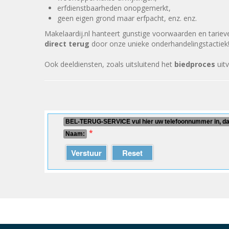
erfdienstbaarheden onopgemerkt,
geen eigen grond maar erfpacht, enz. enz.
Makelaardij.nl hanteert gunstige voorwaarden en tarie
direct terug
door onze unieke onderhandelingstactiek
Ook deeldiensten, zoals uitsluitend het
biedproces
uit
BEL-TERUG-SERVICE vul hier uw telefoonnummer in, daa
*
Naam:
Verstuur
Reset