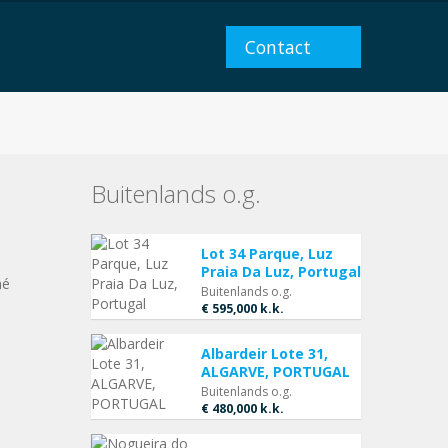
Contact
Buitenlands o.g.
Lot 34 Parque, Luz
Praia Da Luz, Portugal
né
Buitenlands o.g.
€ 595,000
k.k.
Albardeir Lote 31,
ALGARVE, PORTUGAL
Buitenlands o.g.
€ 480,000
k.k.