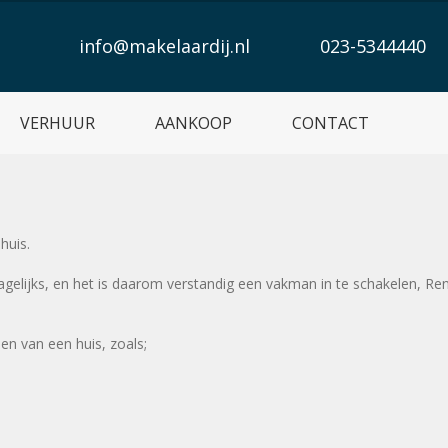
info@makelaardij.nl
023-5344440
VERHUUR
AANKOOP
CONTACT
huis.
dagelijks, en het is daarom verstandig een vakman in te schakelen, Re
n van een huis, zoals;