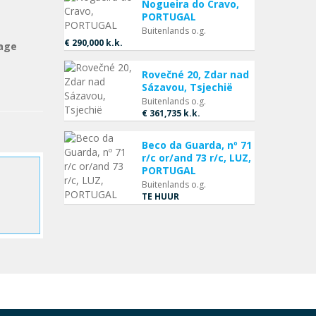
Nogueira do Cravo,
PORTUGAL
Buitenlands o.g.
€ 290,000
k.k.
tage
Rovečné 20, Zdar nad
Sázavou, Tsjechië
Buitenlands o.g.
€ 361,735
k.k.
Beco da Guarda, nº 71
r/c or/and 73 r/c, LUZ,
PORTUGAL
Buitenlands o.g.
TE HUUR