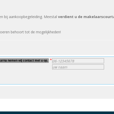
ven bij aankoopbegeleiding. Meestal
verdient u de makelaarscour
!
voeren behoort tot de mogelijkheden!
*
rna nemen wij contact met u op.